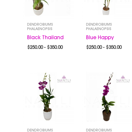
$350.00
$350
DENDROBIUMS
DENDROBIUMS
PHALAENOPSIS
PHALAENOPSIS
Black Thailand
Blue Happy
$
250.00
-
$
350.00
$
250.00
-
$
350.00
Rango
Ran
de
de
precios:
prec
desde
des
$280.00
$250
hasta
hast
$450.00
$350
DENDROBIUMS
DENDROBIUMS