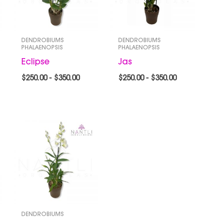
.00
$350.00
$350.00
DENDROBIUMS
DENDROBIUMS
PHALAENOPSIS
PHALAENOPSIS
Eclipse
Jas
$
250.00
-
$
350.00
$
250.00
-
$
350.00
go
Rango
de
ios:
precios:
de
desde
.00
$250.00
a
hasta
.00
$350.00
DENDROBIUMS