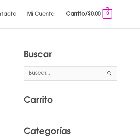
0
ntacto
Mi Cuenta
Carrito/
$
0.00
Buscar
B
u
s
Carrito
c
a
r
Categorías
p