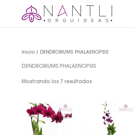
Ir
al
contenido
Inicio
/ DENDROBIUMS PHALAENOPSIS
DENDROBIUMS PHALAENOPSIS
Mostrando los 7 resultados
Rango
Ran
de
de
precios:
prec
desde
des
$250.00
$250
hasta
hast