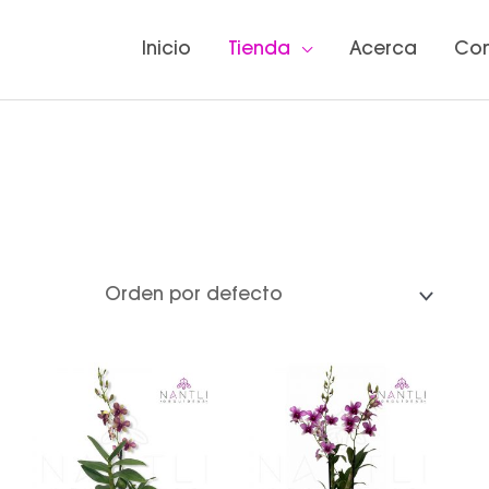
Inicio
Tienda
Acerca
Co
go
Rango
Rango
de
de
ios:
precios:
precios:
de
desde
desde
.00
$250.00
$250.00
a
hasta
hasta