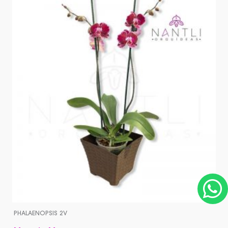
W
PHALAENOPSIS 2V