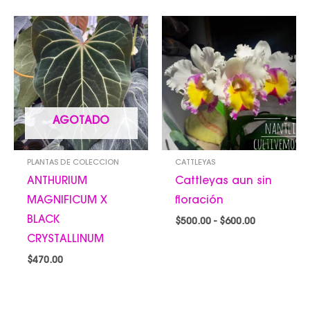
Rango
de
precios:
desde
$500.00
hasta
$600.00
AGOTADO
PLANTAS DE COLECCION
CATTLEYAS
ANTHURIUM
Cattleyas aun sin
MAGNIFICUM X
floración
BLACK
$
500.00
-
$
600.00
CRYSTALLINUM
$
470.00