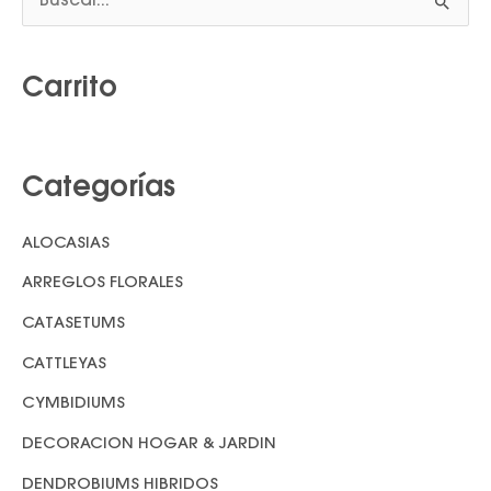
B
u
s
Carrito
c
a
r
Categorías
p
o
ALOCASIAS
r
ARREGLOS FLORALES
:
CATASETUMS
CATTLEYAS
CYMBIDIUMS
DECORACION HOGAR & JARDIN
DENDROBIUMS HIBRIDOS