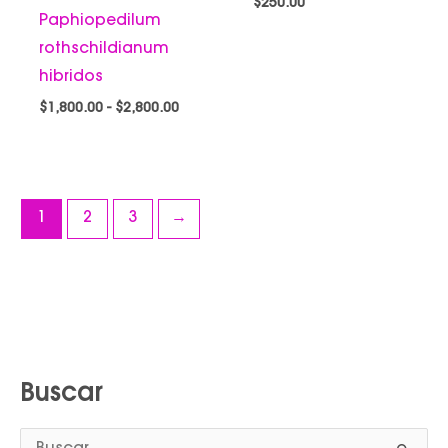
$
250.00
Paphiopedilum
rothschildianum
hibridos
$
1,800.00
-
$
2,800.00
1
2
3
→
Buscar