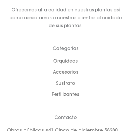
f
Ofrecemos alta calidad en nuestras plantas así
como asesoramos a nuestros clientes al cuidado
de sus plantas.
Categorías
Orquídeas
Accesorios
Sustrato
Fertilizantes
Contacto
Obras públicas #41 Cinco de diciembre 58280.