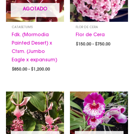
AGOTADO
CATASETUMS
FLOR DE CERA
Fdk. (Mormodia
Flor de Cera
Painted Desert) x
$
150.00
-
$
750.00
Ctsm. (Jumbo
Eagle x expansum)
$
850.00
-
$
1,200.00
Rango
Rango
de
de
precios:
precios:
desde
desde
$850.00
$600.00
hasta
hasta
$1,200.00
$650.00