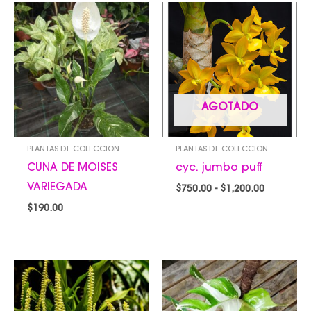
Rango
de
precios:
desde
$750.00
hasta
$1,200.00
AGOTADO
PLANTAS DE COLECCION
PLANTAS DE COLECCION
CUNA DE MOISES
cyc. jumbo puff
VARIEGADA
$
750.00
-
$
1,200.00
$
190.00
Rango
de
precios:
desde