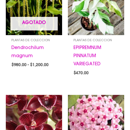
$980.00
hasta
$1,200.00
AGOTADO
PLANTAS DE COLECCION
PLANTAS DE COLECCION
Dendrochilum
EPIPREMNUM
magnum
PINNATUM
VARIEGATED
$
980.00
-
$
1,200.00
$
470.00
Rango
Rango
de
de
precios:
precios:
desde
desde
$850.00
$150.00
hasta
hasta
$1,200.00
$750.00