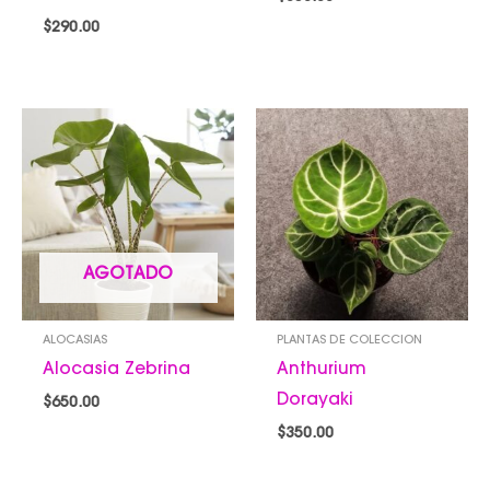
$
290.00
AGOTADO
ALOCASIAS
PLANTAS DE COLECCION
Alocasia Zebrina
Anthurium
Dorayaki
$
650.00
$
350.00