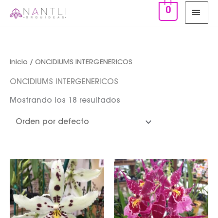
Ir
MEN
0
al
PRIN
contenido
Inicio
/ ONCIDIUMS INTERGENERICOS
ONCIDIUMS INTERGENERICOS
Mostrando los 18 resultados
Rango
Rango
de
de
precios:
precios:
desde
desde
$750.00
$650.00
hasta
hasta
$850.00
$750.00