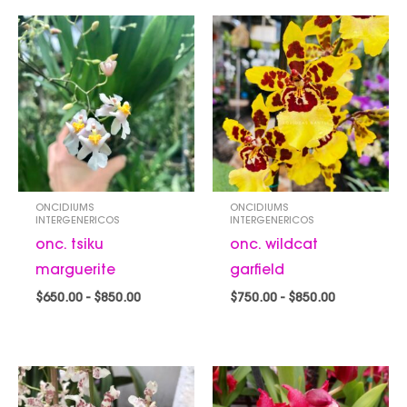
Rango
Rango
de
de
precios:
precios:
desde
desde
$650.00
$750.00
hasta
hasta
$850.00
$850.00
ONCIDIUMS
ONCIDIUMS
INTERGENERICOS
INTERGENERICOS
onc. tsiku
onc. wildcat
marguerite
garfield
$
650.00
-
$
850.00
$
750.00
-
$
850.00
Rango
Rango
de
de
precios:
precios: