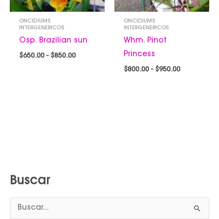
ONCIDIUMS
ONCIDIUMS
INTERGENERICOS
INTERGENERICOS
Osp. Brazilian sun
Whm. Pinot
Princess
$
650.00
-
$
850.00
$
800.00
-
$
950.00
Buscar
B