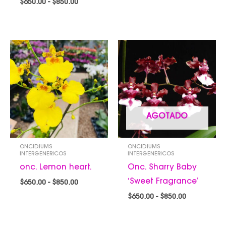
$
650.00
-
$
850.00
Rango
Rango
de
de
precios:
precios:
desde
desde
$650.00
$650.00
hasta
hasta
$850.00
$850.00
AGOTADO
ONCIDIUMS
ONCIDIUMS
INTERGENERICOS
INTERGENERICOS
onc. Lemon heart.
Onc. Sharry Baby
‘Sweet Fragrance’
$
650.00
-
$
850.00
$
650.00
-
$
850.00