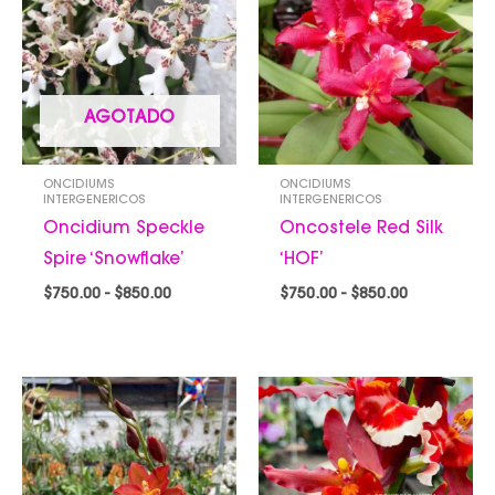
desde
desde
$750.00
$750.00
hasta
hasta
$850.00
$850.00
AGOTADO
ONCIDIUMS
ONCIDIUMS
INTERGENERICOS
INTERGENERICOS
Oncidium Speckle
Oncostele Red Silk
Spire ‘Snowflake’
‘HOF’
$
750.00
-
$
850.00
$
750.00
-
$
850.00
Rango
Rango
de
de
precios:
precios:
desde
desde
$650.00
$650.00
hasta
hasta