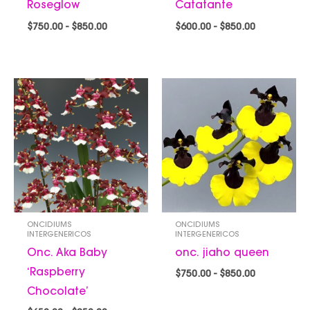
Roseglow
Catatante
$
750.00
-
$
850.00
$
600.00
-
$
850.00
Rango
Rango
de
de
precios:
precios:
desde
desde
$650.00
$750.00
hasta
hasta
$850.00
$850.00
ONCIDIUMS
ONCIDIUMS
INTERGENERICOS
INTERGENERICOS
Onc. Aka Baby
onc. jiaho queen
‘Raspberry
$
750.00
-
$
850.00
Chocolate’