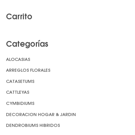
u
s
Carrito
c
a
r
Categorías
p
o
ALOCASIAS
r
ARREGLOS FLORALES
:
CATASETUMS
CATTLEYAS
CYMBIDIUMS
DECORACION HOGAR & JARDIN
DENDROBIUMS HIBRIDOS