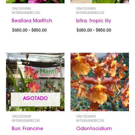
ONCIDIUMS
ONCIDIUMS
INTERGENERICOS
INTERGENERICOS
Beallara Marfitch
bllra. tropic lily
$
650.00
-
$
850.00
$
650.00
-
$
850.00
Rango
Rango
de
de
precios:
precios:
desde
desde
$750.00
$600.00
hasta
hasta
$850.00
$850.00
AGOTADO
ONCIDIUMS
ONCIDIUMS
INTERGENERICOS
INTERGENERICOS
Burr. Francine
Odontocidium