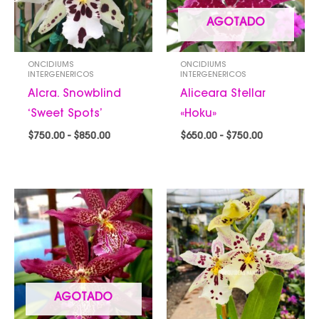
AGOTADO
ONCIDIUMS
ONCIDIUMS
INTERGENERICOS
INTERGENERICOS
Alcra. Snowblind
Aliceara Stellar
‘Sweet Spots’
«Hoku»
$
750.00
-
$
850.00
$
650.00
-
$
750.00
Rango
Rango
de
de
precios:
precios:
desde
desde
$650.00
$650.00
hasta
hasta
$850.00
$850.00
AGOTADO