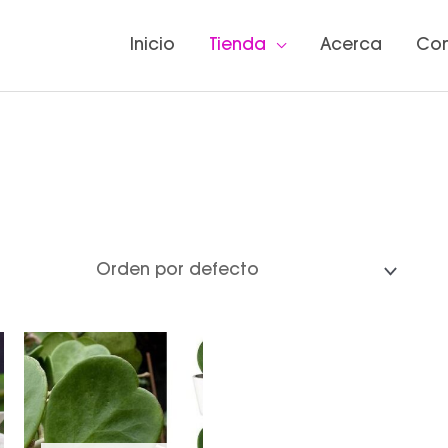
Inicio
Tienda
Acerca
Co
go
ios:
de
.00
a