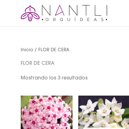
Ir
al
contenido
Inicio
/ FLOR DE CERA
FLOR DE CERA
Mostrando los 3 resultados
Rango
Ran
de
de
precios:
prec
desde
des
$150.00
$150
hasta
hast