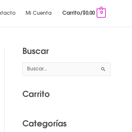
0
ntacto
Mi Cuenta
Carrito/
$
0.00
Buscar
B
u
s
Carrito
c
a
r
Categorías
p