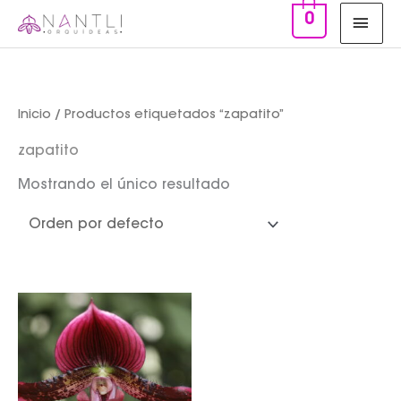
Ir
MEN
0
al
PRIN
contenido
Inicio
/ Productos etiquetados “zapatito”
zapatito
Mostrando el único resultado
Rango
de
precios:
desde
$750.00
hasta
$950.00