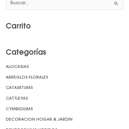
B
u
s
Carrito
c
a
r
Categorías
p
o
ALOCASIAS
r
ARREGLOS FLORALES
:
CATASETUMS
CATTLEYAS
CYMBIDIUMS
DECORACION HOGAR & JARDIN