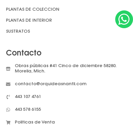
W
PLANTAS DE COLECCION
PLANTAS DE INTERIOR
SUSTRATOS
Contacto
Obras públicas #41 Cinco de diciembre 58280.
Morelia, Mich.
contacto@orquideasnantli.com
443 107 4761
443 578 6155
Politicas de Venta