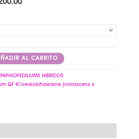
200.00
$1,200.00
ÑADIR AL CARRITO
:
PAPHIOPEDILIUMS HIBRIDOS
um QF Ki'owaiokihawaine (violascens x