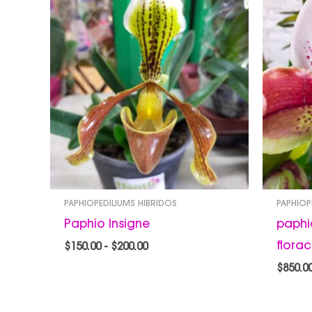
de
precios:
desde
$150.00
hasta
$200.00
PAPHIOPEDILIUMS HIBRIDOS
PAPHIOP
Paphio Insigne
paphi
flora
$
150.00
-
$
200.00
$
850.0