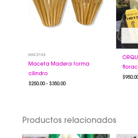
MACETAS
ORQU
Maceta Madera forma
flora
cilindro
$
950.0
$
250.00
-
$
350.00
Productos relacionados
Rango