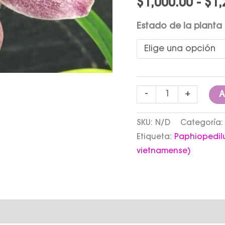
$
1,000.00
-
$
1,
Estado de la planta
-
+
A
SKU:
N/D
Categoría
Etiqueta:
Paphiopedil
vietnamense)