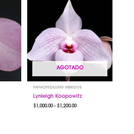
de
s:
precios:
desde
00
$1,000.00
hasta
00
$1,200.00
AGOTADO
PAPHIOPEDILIUMS HIBRIDOS
Lynleigh Koopowitz
$
1,000.00
-
$
1,200.00