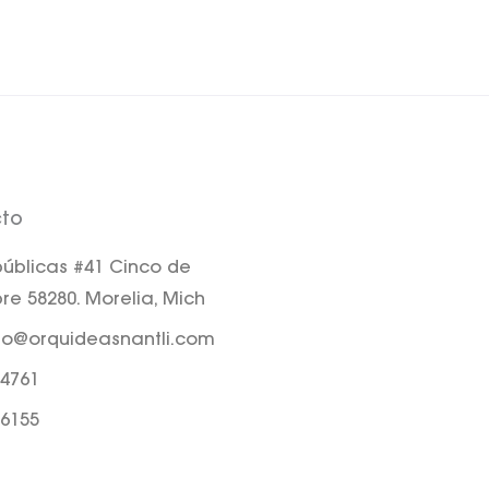
to
úblicas #41 Cinco de
re 58280. Morelia, Mich
to@orquideasnantli.com
 4761
 6155