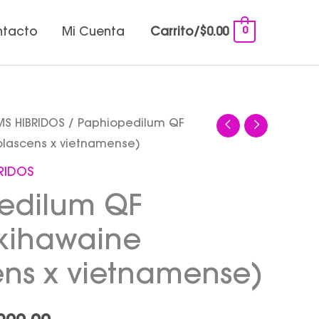
0
ntacto
Mi Cuenta
Carrito/
$
0.00
MS HIBRIDOS
/ Paphiopedilum QF
Rango
iolascens x vietnamense)
de
BRIDOS
precios:
edilum QF
desde
kihawaine
$1,000.00
ens x vietnamense)
hasta