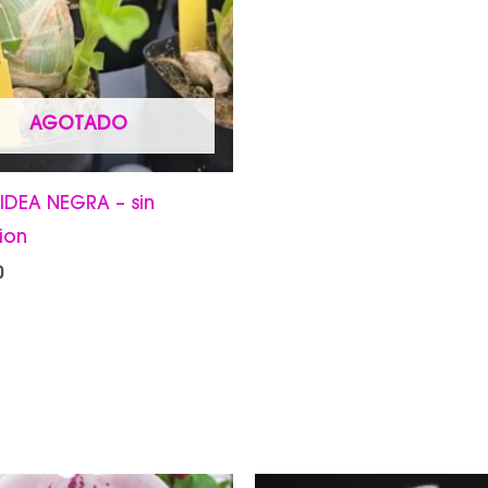
AGOTADO
IDEA NEGRA
–
sin
cion
0
Rang