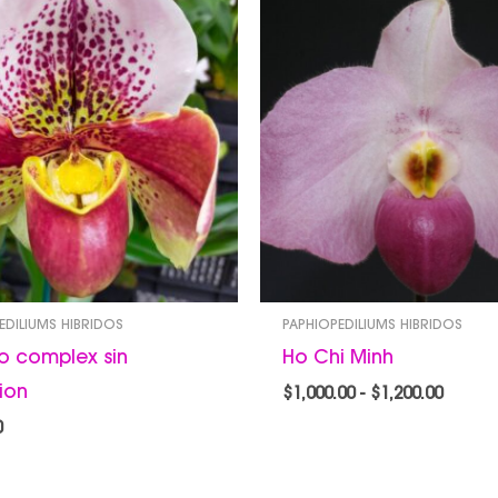
de
precio
desde
$1,000.
hasta
$1,200.
EDILIUMS HIBRIDOS
PAPHIOPEDILIUMS HIBRIDOS
o complex sin
Ho Chi Minh
cion
$
1,000.00
-
$
1,200.00
0